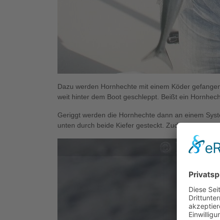
Dazu werden Hornhechte mit einem Köder gefangen
weit hinter dem Boot geschleppt. Beißt ein Hornhech
Geriggt werden die Hornhechte dann an einem Syste
unten durch beide Kiefer gesteckt. Zudem wird der 