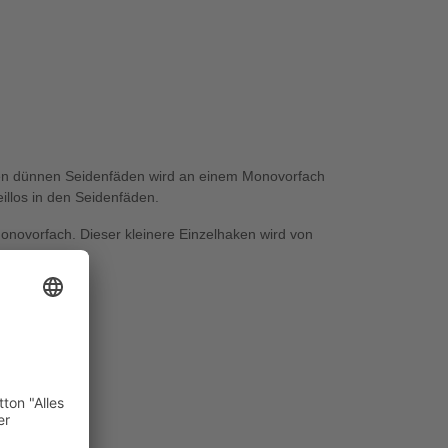
len dünnen Seidenfäden wird an einem Monovorfach
illos in den Seidenfäden.
novorfach. Dieser kleinere Einzelhaken wird von
ch läuft.