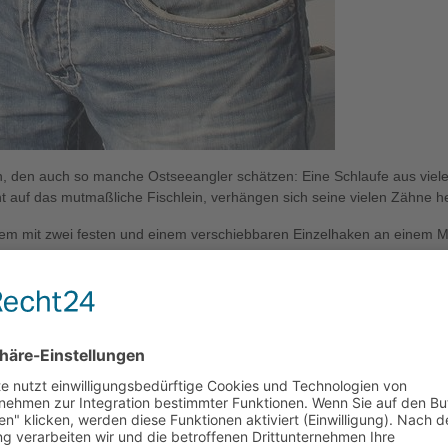
, den auch so manche Ostseeangler schätzen: Eine Schlaufe aus vie
t auf das mutmaßliche Fischlein, verhängen sich seine vielen Zähne he
m mit zwei festen und einem verschiebbaren Einzelhaken an einem Mo
„Schnabel“ mit einem Stück Schlauch verschlossen, durch den das Vorfa